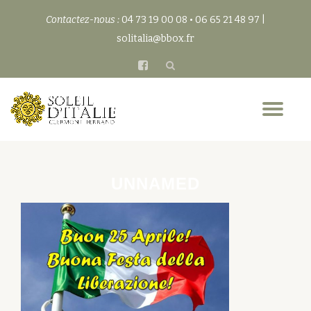
Contactez-nous :
04 73 19 00 08 • 06 65 21 48 97 |
Aller
solitalia@bbox.fr
au
fa-
contenu
facebook-
square
Dép
la
nav
UNNAMED